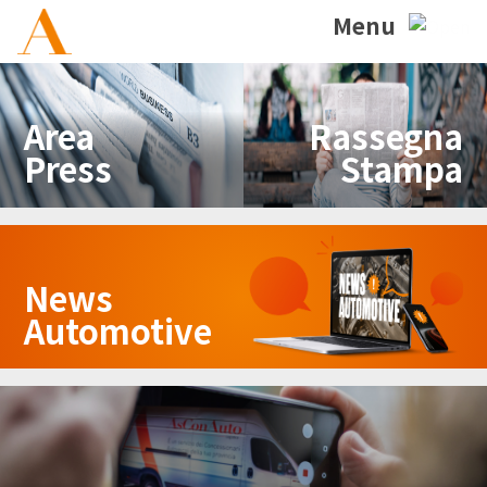
Menu
Area
Rassegna
Press
Stampa
News
Automotive