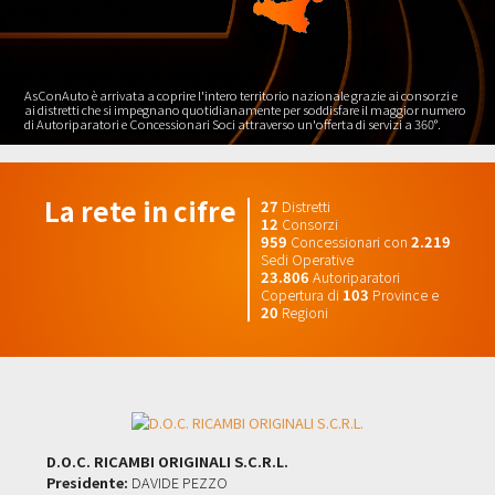
AsConAuto è arrivata a coprire l'intero territorio nazionale grazie ai consorzi e
ai distretti che si impegnano quotidianamente per soddisfare il maggior numero
di Autoriparatori e Concessionari Soci attraverso un'offerta di servizi a 360°.
La rete in cifre
27
Distretti
12
Consorzi
959
Concessionari con
2.219
Sedi Operative
23.806
Autoriparatori
Copertura di
103
Province e
20
Regioni
D.O.C. RICAMBI ORIGINALI S.C.R.L.
Presidente:
DAVIDE PEZZO