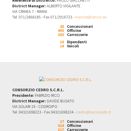
Referente di Distretto:
PAOLO GIACCHETTI
District Manager:
ALBERTO VIGILANTE
VIA CRIMEA 7 - RIMINI
Tel. 071/2868185 - Fax 071/2916723 -
marche@sincro.eu
30
Concessionari
495
Officine
205
Carrozzerie
19
Dipendenti
14
Veicoli
CONSORZIO CEDRO S.C.R.L.
Presidente:
FABRIZIO RICCI
District Manager:
DAVIDE BUSATO
VIA SOLARI 19 - CODROIPO
Tel. 04321698223 - Fax 04321698224 -
cedro@asconauto.it
17
Concessionari
524
Officine
217
Carrozzerie