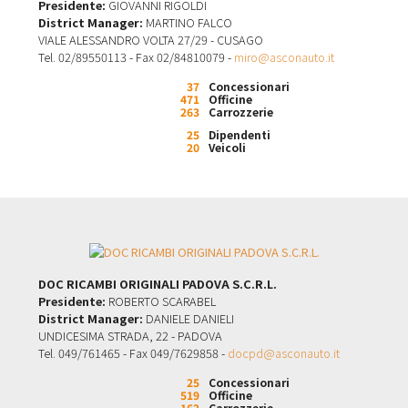
Presidente:
GIOVANNI RIGOLDI
District Manager:
MARTINO FALCO
VIALE ALESSANDRO VOLTA 27/29 - CUSAGO
Tel. 02/89550113 - Fax 02/84810079 -
miro@asconauto.it
37
Concessionari
471
Officine
263
Carrozzerie
25
Dipendenti
20
Veicoli
DOC RICAMBI ORIGINALI PADOVA S.C.R.L.
Presidente:
ROBERTO SCARABEL
District Manager:
DANIELE DANIELI
UNDICESIMA STRADA, 22 - PADOVA
Tel. 049/761465 - Fax 049/7629858 -
docpd@asconauto.it
25
Concessionari
519
Officine
162
Carrozzerie