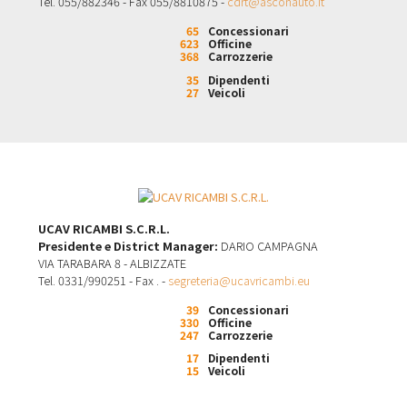
Tel. 055/882346 - Fax 055/8810875 -
cdrt@asconauto.it
65
Concessionari
623
Officine
368
Carrozzerie
35
Dipendenti
27
Veicoli
UCAV RICAMBI S.C.R.L.
Presidente e District Manager:
DARIO CAMPAGNA
VIA TARABARA 8 - ALBIZZATE
Tel. 0331/990251 - Fax . -
segreteria@ucavricambi.eu
39
Concessionari
330
Officine
247
Carrozzerie
17
Dipendenti
15
Veicoli